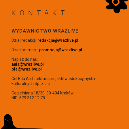
KONTAKT
WRÓĆ NA GÓRĘ
WYDAWNICTWO WRAŻLIVE
Dział redakcji:
redakcja@wrazlive.pl
Dział promocji:
promocja@wrazlive.pl
Napisz do nas:
ania@wrazlive.pl
ola@wrazlive.pl
Cel Edu Architektura projektów edukacyjnych i
kulturalnych Sp. z o.o.
Cegielniana 18/30, 30-404 Kraków
NIP: 679 312 12 78