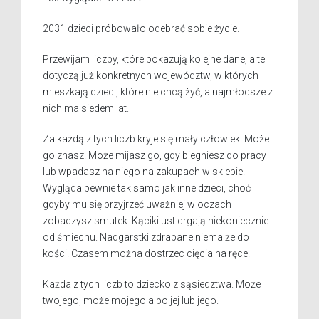
2031 dzieci próbowało odebrać sobie życie.
Przewijam liczby, które pokazują kolejne dane, a te
dotyczą już konkretnych województw, w których
mieszkają dzieci, które nie chcą żyć, a najmłodsze z
nich ma siedem lat.
Za każdą z tych liczb kryje się mały człowiek. Może
go znasz. Może mijasz go, gdy biegniesz do pracy
lub wpadasz na niego na zakupach w sklepie.
Wygląda pewnie tak samo jak inne dzieci, choć
gdyby mu się przyjrzeć uważniej w oczach
zobaczysz smutek. Kąciki ust drgają niekoniecznie
od śmiechu. Nadgarstki zdrapane niemalże do
kości. Czasem można dostrzec cięcia na ręce.
Każda z tych liczb to dziecko z sąsiedztwa. Może
twojego, może mojego albo jej lub jego.