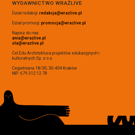
WYDAWNICTWO WRAŻLIVE
Dział redakcji:
redakcja@wrazlive.pl
Dział promocji:
promocja@wrazlive.pl
Napisz do nas:
ania@wrazlive.pl
ola@wrazlive.pl
Cel Edu Architektura projektów edukacyjnych i
kulturalnych Sp. z o.o.
Cegielniana 18/30, 30-404 Kraków
NIP: 679 312 12 78