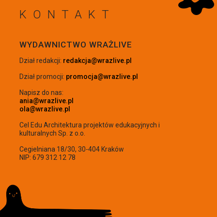
KONTAKT
WRÓĆ NA GÓRĘ
WYDAWNICTWO WRAŻLIVE
Dział redakcji:
redakcja@wrazlive.pl
Dział promocji:
promocja@wrazlive.pl
Napisz do nas:
ania@wrazlive.pl
ola@wrazlive.pl
Cel Edu Architektura projektów edukacyjnych i
kulturalnych Sp. z o.o.
Cegielniana 18/30, 30-404 Kraków
NIP: 679 312 12 78