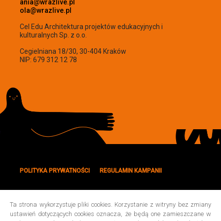
ania@wrazlive.pl
ola@wrazlive.pl
Cel Edu Architektura projektów edukacyjnych i
kulturalnych Sp. z o.o.
Cegielniana 18/30, 30-404 Kraków
NIP: 679 312 12 78
POLITYKA PRYWATNOŚCI
REGULAMIN KAMPANII
WYDAWNICTWO WRAŻLIVE
SKLEP
Ta strona wykorzystuje pliki cookies. Korzystanie z witryny bez zmiany
ustawień dotyczących cookies oznacza, że będą one zamieszczane w