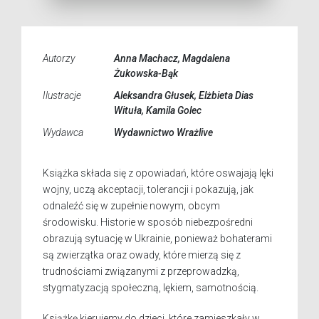
Autorzy
Anna Machacz, Magdalena
Żukowska-Bąk
Ilustracje
Aleksandra Głusek, Elżbieta Dias
Wituła, Kamila Golec
Wydawca
Wydawnictwo Wrażlive
Książka składa się z opowiadań, które oswajają lęki
wojny, uczą akceptacji, tolerancji i pokazują, jak
odnaleźć się w zupełnie nowym, obcym
środowisku. Historie w sposób niebezpośredni
obrazują sytuację w Ukrainie, ponieważ bohaterami
są zwierzątka oraz owady, które mierzą się z
trudnościami związanymi z przeprowadzką,
stygmatyzacją społeczną, lękiem, samotnością.
Książkę kierujemy do dzieci, które zamieszkały w