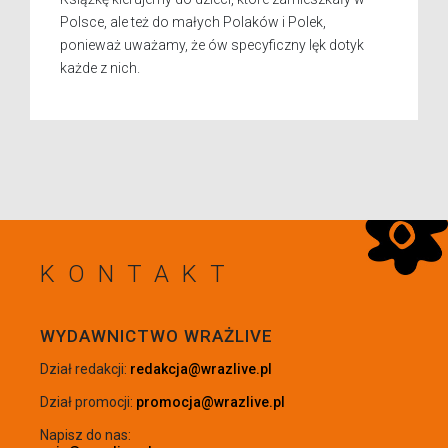
Polsce, ale też do małych Polaków i Polek,
ponieważ uważamy, że ów specyficzny lęk dotyk
każde z nich.
KONTAKT
WRÓĆ NA GÓRĘ
WYDAWNICTWO WRAŻLIVE
Dział redakcji:
redakcja@wrazlive.pl
Dział promocji:
promocja@wrazlive.pl
Napisz do nas: